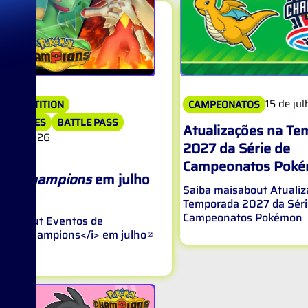
15 de ju
 COMPETITION
CAMPEONATOS
 BATTLES
BATTLE PASS
Atualizações na T
ho de 2026
2027 da Série de
os de
Campeonatos Pok
on Champions
em julho
Saiba mais
about
Atualiz
26
Temporada 2027 da Séri
Campeonatos Pokémon
ais
about
Eventos de
mon Champions</i> em julho
6