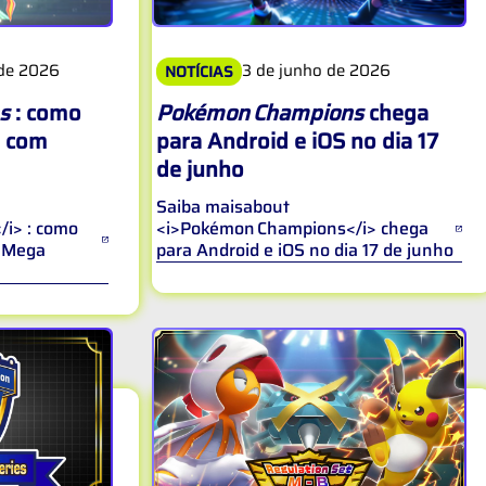
 de 2026
3 de junho de 2026
NOTÍCIAS
s
: como
Pokémon Champions
chega
e com
para Android e iOS no dia 17
de junho
Saiba mais
about
i> : como
<i>Pokémon Champions</i> chega
 Mega
para Android e iOS no dia 17 de junho