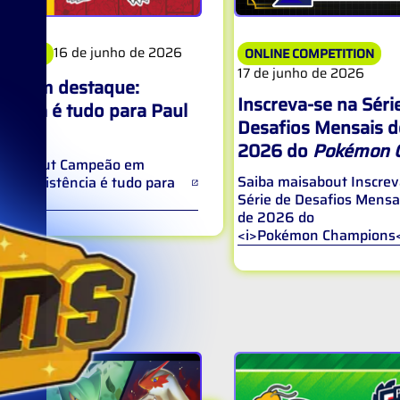
16 de junho de 2026
ONATOS
ONLINE COMPETITION
17 de junho de 2026
ão em destaque:
Inscreva-se na Séri
tência é tudo para Paul
Desafios Mensais d
2026 do
Pokémon 
ais
about
Campeão em
Saiba mais
about
Inscrev
e: consistência é tudo para
Série de Desafios Mensa
ua
de 2026 do
<i>Pokémon Champions<