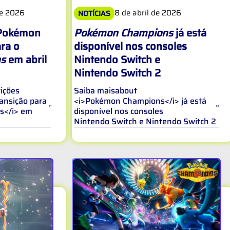
de 2026
8 de abril de 2026
NOTÍCIAS
 Pokémon
Pokémon Champions
já está
ara o
disponível nos consoles
s
em abril
Nintendo Switch e
Nintendo Switch 2
ições
Saiba mais
about
ansição para
<i>Pokémon Champions</i> já está
s</i> em
disponível nos consoles
Nintendo Switch e Nintendo Switch 2