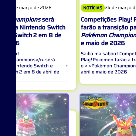
24 de março de 2026
24 de março 
AS
NOTÍCIAS
on Champions
será
Competições Play!
o para Nintendo Switch
farão a transição p
endo Switch 2 em 8 de
Pokémon Champion
de 2026
e maio de 2026
ais
about
Saiba mais
about
Compet
mon Champions</i> será
Play! Pokémon farão a tr
 para Nintendo Switch e
o <i>Pokémon Champion
 Switch 2 em 8 de abril de
abril e maio de 2026