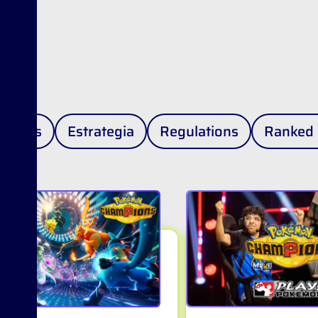
onatos
Estrategia
Regulations
Ranked 