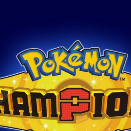
8 de junho de 2026
MYSTERY GIFT
CAMPE
Acompanhe o NAIC para
Campe
receber um Blastoise no
consis
Pokémon Champions
e outros
Chua
Carregando
presentes especiais
Saiba m
destaqu
Saiba mais
about
Acompanhe o NAIC
Paul Ch
para receber um Blastoise no
<i>Pokémon Champions</i> e outros
presentes especiais