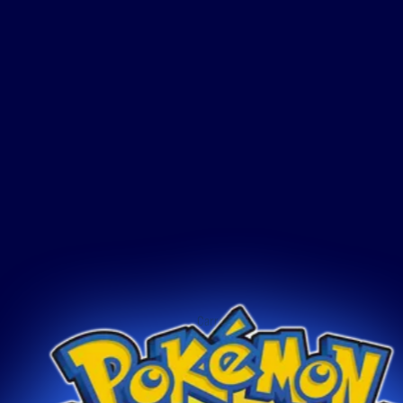
FORT
É possível adquirir Pontos de Vitór
precisará de PV para recrutar e tr
Carregando