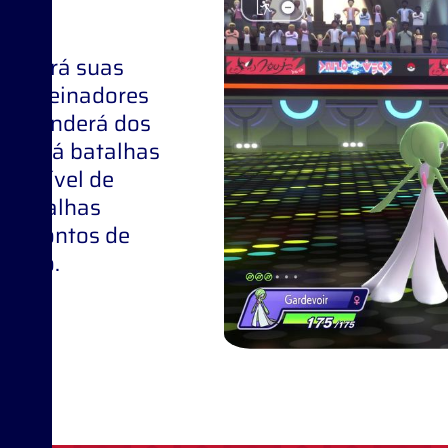
olocará suas
ra Treinadores
 dependerá dos
cê terá batalhas
um nível de
r Batalhas
he Pontos de
ltado.