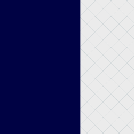
Légendes Pokémon : Z–A