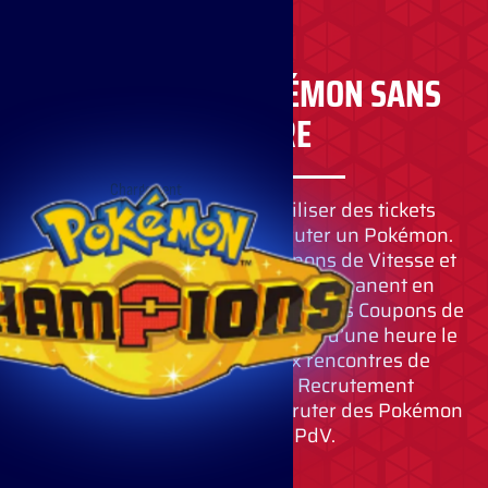
RECRUTEZ UN POKÉMON SANS
ATTENDRE
Chargement
Vous pouvez également utiliser des tickets
plutôt que des PdV pour recruter un Pokémon.
Vous pouvez obtenir des Coupons de Vitesse et
des Tickets de Recrutement Permanent en
remplissant des missions en jeu. Les Coupons de
Vitesse permettent de raccourcir d’une heure le
temps d’attente entre deux rencontres de
Pokémon. Les Tickets de Recrutement
Permanent permettent de recruter des Pokémon
sans utiliser de PdV.