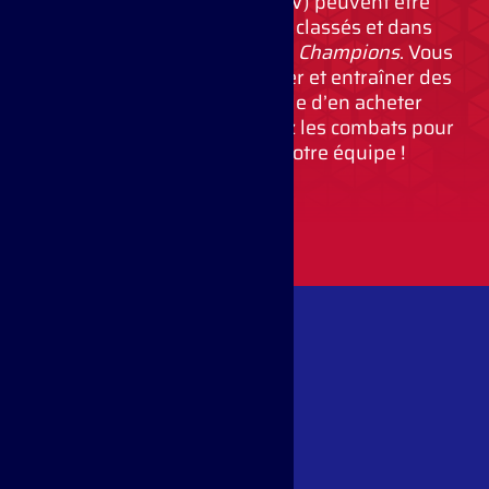
Les Points de Victoire (PdV) peuvent être
obtenus dans les combats classés et dans
d’autres modes de
Pokémon Champions
. Vous
en aurez besoin pour recruter et entraîner des
Pokémon. Il est impossible d’en acheter
directement, alors enchaînez les combats pour
renforcer encore plus votre équipe !​