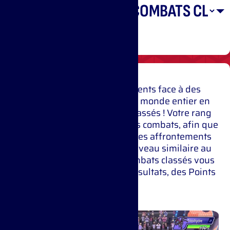
about battle
modes
Mettez à l’épreuve vos talents face à des
Dresseurs et Dresseuses du monde entier en
participant à des combats classés ! Votre rang
dépendra des résultats de vos combats, afin que
vous puissiez livrer d’intenses affrontements
contre des adversaires de niveau similaire au
vôtre.​ Prendre part à des combats classés vous
permet d’obtenir, selon les résultats, des Points
de Victoire.